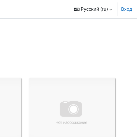
Русский ‎(ru)‎
Вход