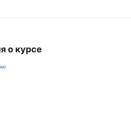
я о курсе
ям)